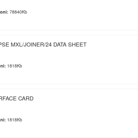
ioni:
78840Kb
PSE MXL/JOINER/24 DATA SHEET
oni:
1818Kb
ERFACE CARD
oni:
1818Kb