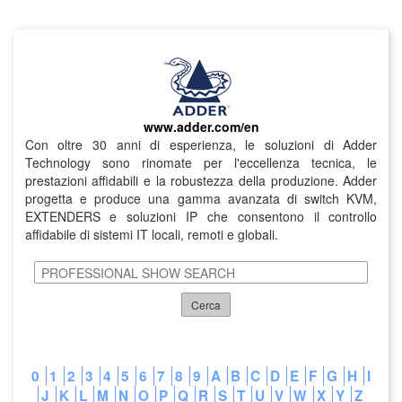
www.adder.com/en
Con oltre 30 anni di esperienza, le soluzioni di Adder
Technology sono rinomate per l'eccellenza tecnica, le
prestazioni affidabili e la robustezza della produzione. Adder
progetta e produce una gamma avanzata di switch KVM,
EXTENDERS e soluzioni IP che consentono il controllo
affidabile di sistemi IT locali, remoti e globali.
Cerca
0
1
2
3
4
5
6
7
8
9
A
B
C
D
E
F
G
H
I
J
K
L
M
N
O
P
Q
R
S
T
U
V
W
X
Y
Z