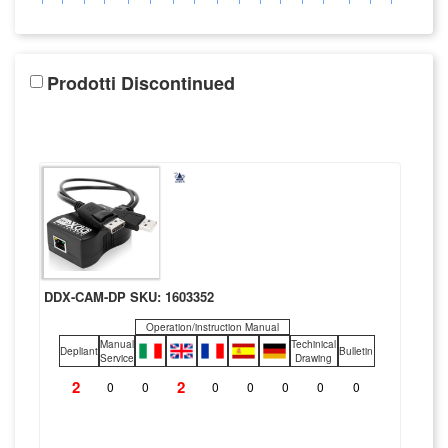
Prodotti Discontinued
DDX-CAM-DP SKU: 1603352
Operation/instruction Manual
Manual
Techinical
Depliant
Bulletin
Service
Drawing
2
2
0
0
0
0
0
0
0