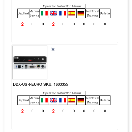
Operation/instruction Manual
Manual
Techinical
Depliant
Bulletin
Service
Drawing
2
2
0
0
0
0
0
0
0
DDX-USR-EURO SKU: 1603355
Operation/instruction Manual
Manual
Techinical
Depliant
Bulletin
Service
Drawing
2
2
0
0
0
0
0
0
0