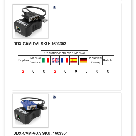
DDX-CAM-DVI SKU: 1603353
Operation/instruction Manual
Manual
Techinical
Depliant
Bulletin
Service
Drawing
2
2
0
0
0
0
0
0
0
DDX-CAM-VGA SKU: 1603354