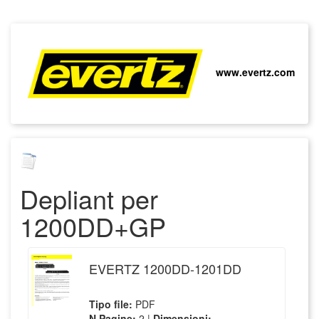
www.evertz.com
Depliant
per
1200DD+GP
EVERTZ 1200DD-1201DD
Tipo file:
PDF
N Pagine:
2 |
Dimensioni: